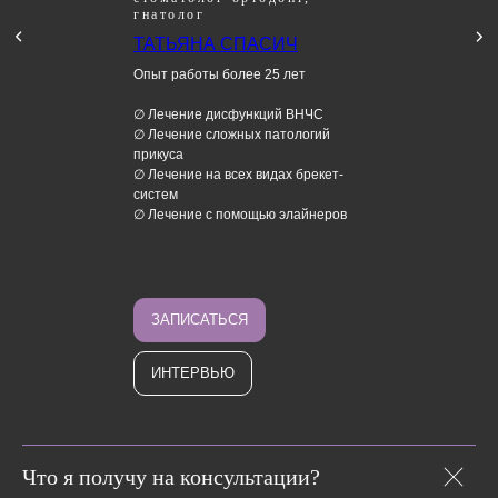
гнатолог
ТАТЬЯНА СПАСИЧ
Опыт работы более 25 лет
НОВОСТИ
НОВОСТИ
∅ Лечение дисфункций ВНЧС
∅ Лечение сложных патологий
прикуса
Мы хотим, чтобы вы больше знали о своем здоровье, поэтому
∅ Лечение на всех видах брекет-
наши врачи регулярно отвечают на ваши вопросы и пишут
систем
статьи на сложные темы стоматологии
∅ Лечение с помощью элайнеров
ЗАПИСАТЬСЯ
ИНТЕРВЬЮ
Что я получу на консультации?