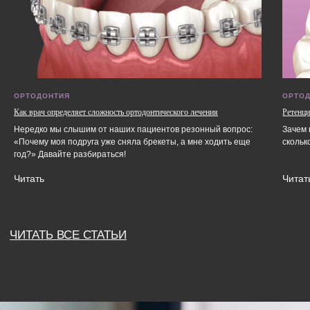
spasichsmile@yandex.ru
ОРТОДОНТИЯ
ОРТО
Как врач определяет сложность ортодонтического лечения
Ретенци
Нередко мы слышим от наших пациентов резонный вопрос:
Зачем 
«Почему моя подруга уже сняла брекеты, а мне ходить еще
скольк
год?» Давайте разбираться!
Читать
Читат
"Любая информация, представленная на данном сайте, носит
исключительно информационный характер и ни при каких
условиях не является публичной офертой, определяемой
положениями статьи 437 ГК РФ"
ООО "Вектор" Юр.Адрес: 664017, Иркутская область,
г. Иркутск, Партизанская, 77, п.1