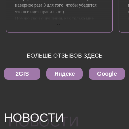
наверное раза 3 для того, чтобы убедится,
что все идет правильно:)
Помню свои ощущения, как только мне
надели капы. Я представляла себе все
намного хуже, а оказалось, что у меня
достаточно свободного места во рту, речь
моя не изменилась и их действительно не
так уж и видно!
Думаю, как и у любого ортодонтического
лечения, есть неприятные ощущения, ведь у
тебя появилось что-то новое во рту) Когда
надеваешь новую капу, то конечно
чувствуешь давление на зубы, но это и
правильно, значит зубы действительно
двигаются. Через пару дней все неприятные
ощущения проходят, порой бывало, что не
было абсолютно никакого дискомфорта при
смене кап.
И конечно я безумно рада что доверилась